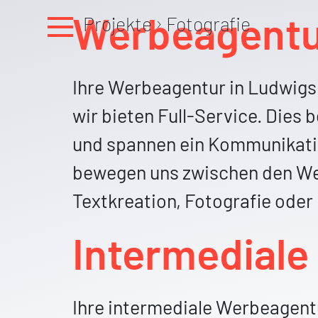
Werbeagentu
Projekte
›
Fotografie
MENU
Ihre Werbeagentur in Ludwigsb
wir bieten Full-Service. Dies b
und spannen ein Kommunikati
bewegen uns zwischen den Wel
Textkreation, Fotografie oder 
Intermediale
Ihre intermediale Werbeagentu