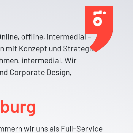
info@intermedia.io
07141 48 70 500
ine, offline, intermedial –
iten mit Konzept und Strategie
men. intermedial. Wir
nd Corporate Design,
sburg
mmern wir uns als Full-Service