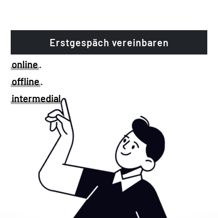
& Kreativkonzepte, on- und offline.
Erstgespäch vereinbaren
online
.
offline
.
intermedial
.