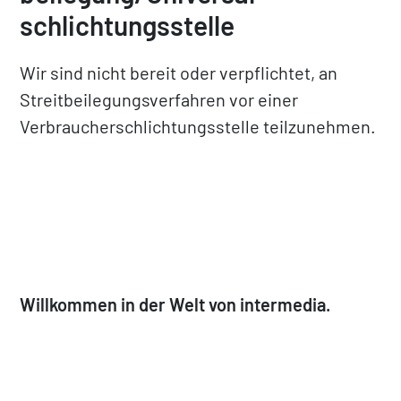
schlichtungs­stelle
Wir sind nicht bereit oder verpflichtet, an
Streitbeilegungsverfahren vor einer
Verbraucherschlichtungsstelle teilzunehmen.
Willkommen in der Welt von intermedia.
Wir sind eine kleine Boutique Werbeagentur
mit großen Ansprüchen im Brand, Print und
Web Design. Seit 2014 entwickeln wir Marken